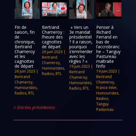
Fin de
Bertrand
» Vers un
Penser à
saison, fin
Chameroy :
3e mandat
Richard
de
l’heure des
présidentiel
Ferrand en
chronique,
cagnottes
? Il a raison,
bas de
Bertrand
de départ
pourquoi
l’accrobranc
Chameroy
s’emmerder
he – Tanguy
26 juin 2023
|
et les
avec les
Pastureau
Bertrand
cagnottes
règles ? «
maltraite
Chameroy
,
de départ
l’info
19 juin 2023
|
Humouristes
,
26 juin 2023
|
19 juin 2023
|
Bertrand
Radios
,
RTL
Bertrand
Bertrand
Chameroy
,
Chameroy
,
Chameroy
,
Humouristes
,
Humouristes
,
France Inter
,
Radios
,
RTL
Radios
,
RTL
Humouristes
,
Radios
,
Tanguy
« Entrées précédentes
Pastureau