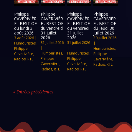
Philippe
Philippe
Philippe
Philippe
CAVERIVIÈR
CAVERIVIÈR
CAVERIVIÈR
CAVERIVIÈR
E : BEST OF
E : BEST OF
E : BEST OF
E : BEST OF
du lundi 3
du vendreid
du vendredi
du jeudi 30
août 2026
31 juillet
31 juillet
juillet 2026
2026
2026
3 août 2026
|
30 juillet 2026
31 juillet 2026
31 juillet 2026
Humouristes
,
|
|
|
Philippe
Humouristes
,
Humouristes
,
Humouristes
,
Caverivière
,
Philippe
Philippe
Philippe
Radios
,
RTL
Caverivière
,
Caverivière
,
Caverivière
,
Radios
,
RTL
Radios
,
RTL
Radios
,
RTL
« Entrées précédentes