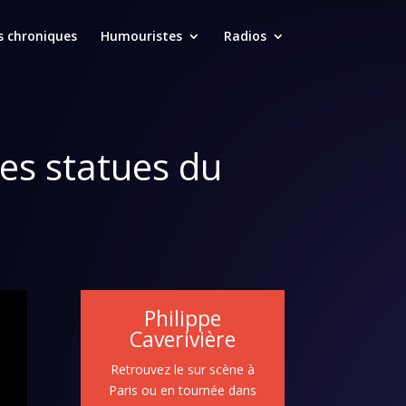
s chroniques
Humouristes
Radios
les statues du
Philippe
Caverivière
Retrouvez le sur scène à
Paris ou en tournée dans