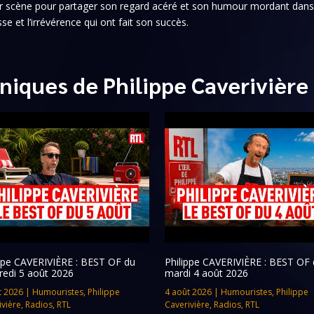
 sur scène pour partager son regard acéré et son humour mordant dan
sse et l’irrévérence qui ont fait son succès.
niques de Philippe Caverivière
ippe CAVERIVIÈRE : BEST OF du
Philippe CAVERIVIÈRE : BEST OF 
redi 5 août 2026
mardi 4 août 2026
t 2026
|
Humouristes
,
Philippe
4 août 2026
|
Humouristes
,
Philippe
ivière
,
Radios
,
RTL
Caverivière
,
Radios
,
RTL