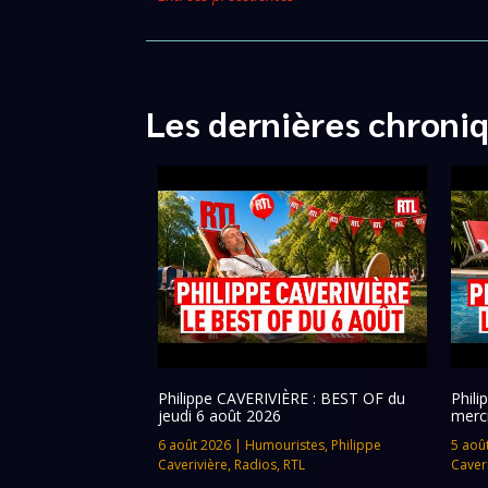
Les dernières chroni
Philippe CAVERIVIÈRE : BEST OF du
Phil
jeudi 6 août 2026
merc
6 août 2026
|
Humouristes
,
Philippe
5 aoû
Caverivière
,
Radios
,
RTL
Caver