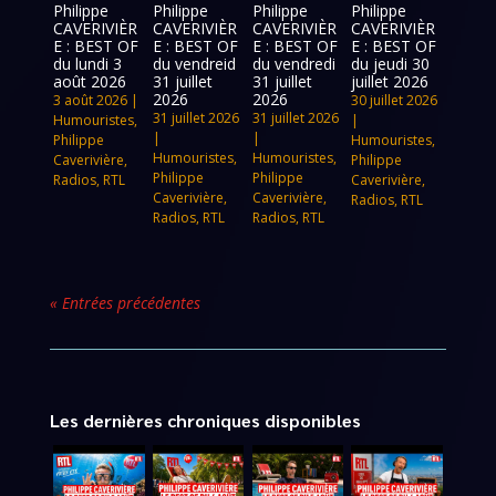
Philippe
Philippe
Philippe
Philippe
CAVERIVIÈR
CAVERIVIÈR
CAVERIVIÈR
CAVERIVIÈR
E : BEST OF
E : BEST OF
E : BEST OF
E : BEST OF
du lundi 3
du vendreid
du vendredi
du jeudi 30
août 2026
31 juillet
31 juillet
juillet 2026
2026
2026
3 août 2026
|
30 juillet 2026
31 juillet 2026
31 juillet 2026
Humouristes
,
|
|
|
Philippe
Humouristes
,
Humouristes
,
Humouristes
,
Caverivière
,
Philippe
Philippe
Philippe
Radios
,
RTL
Caverivière
,
Caverivière
,
Caverivière
,
Radios
,
RTL
Radios
,
RTL
Radios
,
RTL
« Entrées précédentes
Les dernières chroniques disponibles