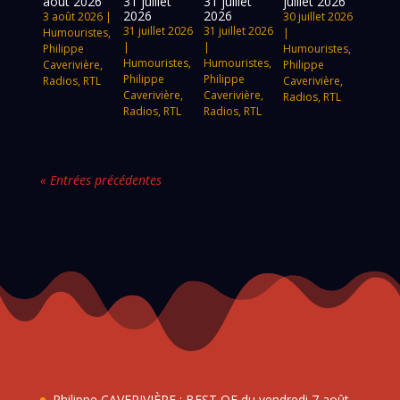
août 2026
31 juillet
31 juillet
juillet 2026
2026
2026
3 août 2026
|
30 juillet 2026
31 juillet 2026
31 juillet 2026
Humouristes
,
|
|
|
Philippe
Humouristes
,
Humouristes
,
Humouristes
,
Caverivière
,
Philippe
Philippe
Philippe
Radios
,
RTL
Caverivière
,
Caverivière
,
Caverivière
,
Radios
,
RTL
Radios
,
RTL
Radios
,
RTL
« Entrées précédentes
Philippe CAVERIVIÈRE : BEST OF du vendredi 7 août