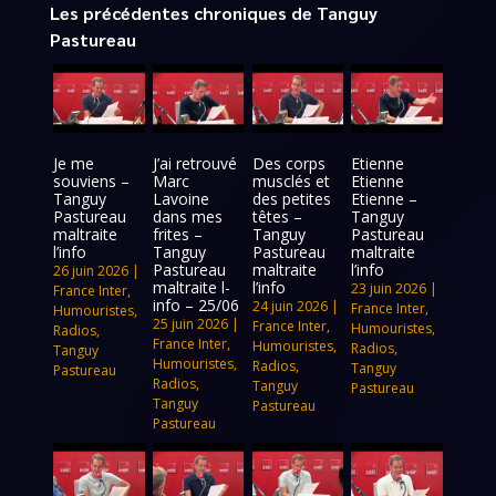
Les précédentes chroniques de Tanguy
Pastureau
Je me
J’ai retrouvé
Des corps
Etienne
souviens –
Marc
musclés et
Etienne
Tanguy
Lavoine
des petites
Etienne –
Pastureau
dans mes
têtes –
Tanguy
maltraite
frites –
Tanguy
Pastureau
l’info
Tanguy
Pastureau
maltraite
Pastureau
maltraite
l’info
26 juin 2026
|
maltraite l-
l’info
23 juin 2026
|
France Inter
,
info – 25/06
24 juin 2026
|
France Inter
,
Humouristes
,
25 juin 2026
|
France Inter
,
Humouristes
,
Radios
,
France Inter
,
Humouristes
,
Radios
,
Tanguy
Humouristes
,
Radios
,
Tanguy
Pastureau
Radios
,
Tanguy
Pastureau
Tanguy
Pastureau
Pastureau