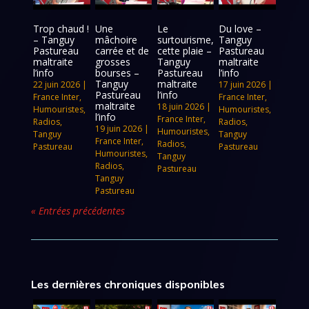
Trop chaud !
Une
Le
Du love –
– Tanguy
mâchoire
surtourisme,
Tanguy
Pastureau
carrée et de
cette plaie –
Pastureau
maltraite
grosses
Tanguy
maltraite
l’info
bourses –
Pastureau
l’info
Tanguy
maltraite
22 juin 2026
|
17 juin 2026
|
Pastureau
l’info
France Inter
,
France Inter
,
maltraite
18 juin 2026
|
Humouristes
,
Humouristes
,
l’info
France Inter
,
Radios
,
Radios
,
19 juin 2026
|
Humouristes
,
Tanguy
Tanguy
France Inter
,
Radios
,
Pastureau
Pastureau
Humouristes
,
Tanguy
Radios
,
Pastureau
Tanguy
Pastureau
« Entrées précédentes
Les dernières chroniques disponibles