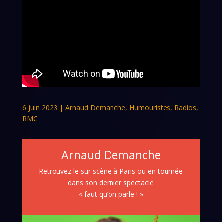
6 juin 2023
|
Arnaud Demanche
,
Humouristes
,
Radios
,
RMC
Arnaud Demanche
Retrouvez le sur scène à Paris ou en tournée
dans son dernier spectacle
« faut qu’on parle ! »