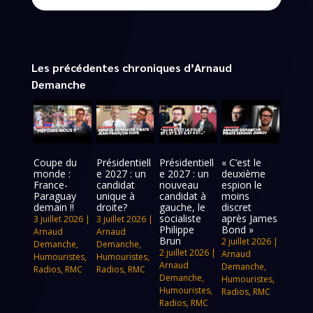
Les précédentes chroniques d’Arnaud
Demanche
Coupe du
Présidentiell
Présidentiell
« C’est le
monde :
e 2027 : un
e 2027 : un
deuxième
France-
candidat
nouveau
espion le
Paraguay
unique à
candidat à
moins
demain !!
droite?
gauche, le
discret
socialiste
après James
3 juillet 2026
|
3 juillet 2026
|
Philippe
Bond »
Arnaud
Arnaud
Brun
2 juillet 2026
|
Demanche
,
Demanche
,
2 juillet 2026
|
Arnaud
Humouristes
,
Humouristes
,
Arnaud
Demanche
,
Radios
,
RMC
Radios
,
RMC
Demanche
,
Humouristes
,
Humouristes
,
Radios
,
RMC
Radios
,
RMC