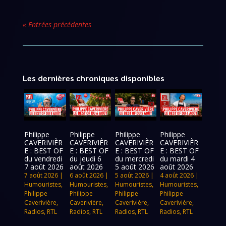
« Entrées précédentes
Les dernières chroniques disponibles
Philippe
Philippe
Philippe
Philippe
CAVERIVIÈR
CAVERIVIÈR
CAVERIVIÈR
CAVERIVIÈR
E : BEST OF
E : BEST OF
E : BEST OF
E : BEST OF
du vendredi
du jeudi 6
du mercredi
du mardi 4
7 août 2026
août 2026
5 août 2026
août 2026
7 août 2026
|
6 août 2026
|
5 août 2026
|
4 août 2026
|
Humouristes
,
Humouristes
,
Humouristes
,
Humouristes
,
Philippe
Philippe
Philippe
Philippe
Caverivière
,
Caverivière
,
Caverivière
,
Caverivière
,
Radios
,
RTL
Radios
,
RTL
Radios
,
RTL
Radios
,
RTL