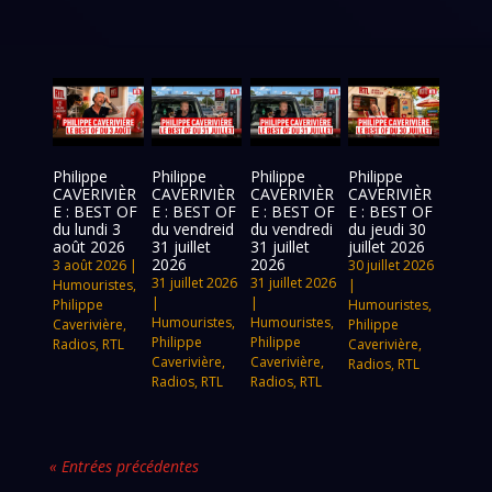
Philippe
Philippe
Philippe
Philippe
CAVERIVIÈR
CAVERIVIÈR
CAVERIVIÈR
CAVERIVIÈR
E : BEST OF
E : BEST OF
E : BEST OF
E : BEST OF
du lundi 3
du vendreid
du vendredi
du jeudi 30
août 2026
31 juillet
31 juillet
juillet 2026
2026
2026
3 août 2026
|
30 juillet 2026
31 juillet 2026
31 juillet 2026
Humouristes
,
|
|
|
Philippe
Humouristes
,
Humouristes
,
Humouristes
,
Caverivière
,
Philippe
Philippe
Philippe
Radios
,
RTL
Caverivière
,
Caverivière
,
Caverivière
,
Radios
,
RTL
Radios
,
RTL
Radios
,
RTL
« Entrées précédentes