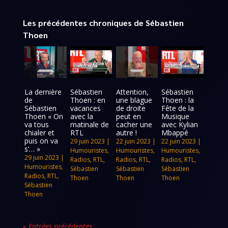
Les précédentes chroniques de Sébastien
Thoen
La dernière
Sébastien
Attention,
Sébastien
de
Thoen : en
une blague
Thoen : la
Sébastien
vacances
de droite
Fête de la
Thoen « On
avec la
peut en
Musique
va tous
matinale de
cacher une
avec Kylian
chialer et
RTL
autre !
Mbappé
puis on va
29 juin 2023
|
22 juin 2023
|
22 juin 2023
|
s’… »
Humouristes
,
Humouristes
,
Humouristes
,
29 juin 2023
|
Radios
,
RTL
,
Radios
,
RTL
,
Radios
,
RTL
,
Humouristes
,
Sébastien
Sébastien
Sébastien
Radios
,
RTL
,
Thoen
Thoen
Thoen
Sébastien
Thoen
« Entrées précédentes