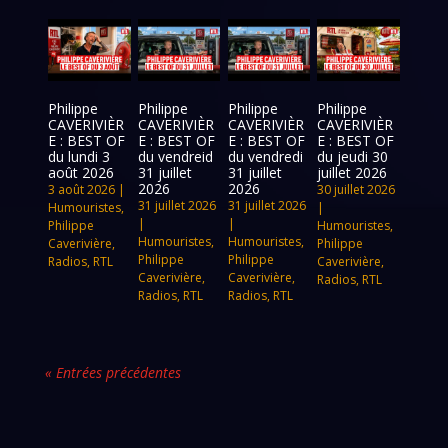
Philippe
Philippe
Philippe
Philippe
CAVERIVIÈR
CAVERIVIÈR
CAVERIVIÈR
CAVERIVIÈR
E : BEST OF
E : BEST OF
E : BEST OF
E : BEST OF
du lundi 3
du vendreid
du vendredi
du jeudi 30
août 2026
31 juillet
31 juillet
juillet 2026
2026
2026
3 août 2026
|
30 juillet 2026
31 juillet 2026
31 juillet 2026
Humouristes
,
|
|
|
Philippe
Humouristes
,
Humouristes
,
Humouristes
,
Caverivière
,
Philippe
Philippe
Philippe
Radios
,
RTL
Caverivière
,
Caverivière
,
Caverivière
,
Radios
,
RTL
Radios
,
RTL
Radios
,
RTL
« Entrées précédentes