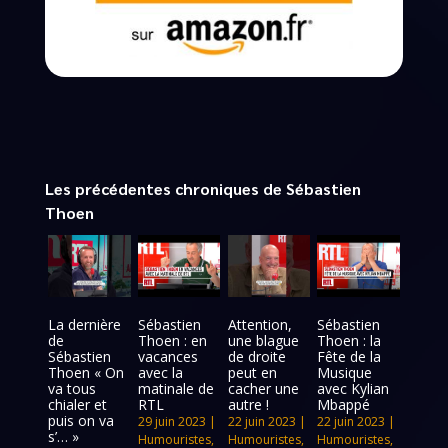
Les précédentes chroniques de Sébastien
Thoen
La dernière
Sébastien
Attention,
Sébastien
de
Thoen : en
une blague
Thoen : la
Sébastien
vacances
de droite
Fête de la
Thoen « On
avec la
peut en
Musique
va tous
matinale de
cacher une
avec Kylian
chialer et
RTL
autre !
Mbappé
puis on va
29 juin 2023
|
22 juin 2023
|
22 juin 2023
|
s’… »
Humouristes
,
Humouristes
,
Humouristes
,