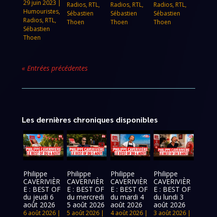
29 juin 2023
|
Radios
,
RTL
,
Radios
,
RTL
,
Radios
,
RTL
,
Humouristes
,
Sébastien
Sébastien
Sébastien
Radios
,
RTL
,
Thoen
Thoen
Thoen
Sébastien
Thoen
« Entrées précédentes
Les dernières chroniques disponibles
Philippe
Philippe
Philippe
Philippe
CAVERIVIÈR
CAVERIVIÈR
CAVERIVIÈR
CAVERIVIÈR
E : BEST OF
E : BEST OF
E : BEST OF
E : BEST OF
du jeudi 6
du mercredi
du mardi 4
du lundi 3
août 2026
5 août 2026
août 2026
août 2026
6 août 2026
|
5 août 2026
|
4 août 2026
|
3 août 2026
|