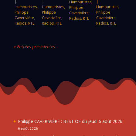
|
|
|
Humouristes
,
Humouristes
,
Humouristes
,
Humouristes
,
Philippe
Philippe
Philippe
Philippe
Caverivière
,
Caverivière
,
Caverivière
,
Caverivière
,
Radios
,
RTL
Radios
,
RTL
Radios
,
RTL
Radios
,
RTL
« Entrées précédentes
Philippe CAVERIVIÈRE : BEST OF du jeudi 6 août 2026
6 août 2026