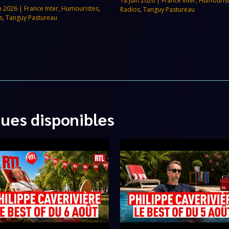
18 juin 2026
|
France Inter
,
Humouris
n 2026
|
France Inter
,
Humouristes
,
Radios
,
Tanguy Pastureau
s
,
Tanguy Pastureau
ques disponibles