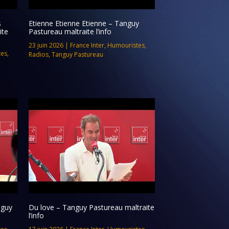
s
Etienne Etienne Etienne – Tanguy
ite
Pastureau maltraite l’info
23 juin 2026
|
France Inter
,
Humouristes
,
tes
,
Radios
,
Tanguy Pastureau
nguy
Du love – Tanguy Pastureau maltraite
l’info