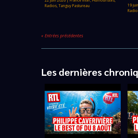
22 juin 2026
|
France Inter
,
Humouristes
,
19 jui
Radios
,
Tanguy Pastureau
Radio
« Entrées précédentes
Les dernières chroni