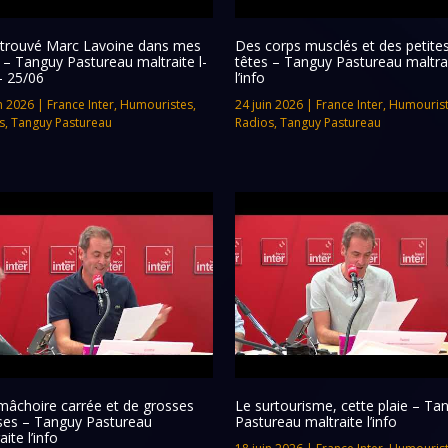
retrouvé Marc Lavoine dans mes
Des corps musclés et des petite
s – Tanguy Pastureau maltraite l-
têtes – Tanguy Pastureau maltra
– 25/06
l’info
n 2026
|
France Inter
,
Humouristes
,
24 juin 2026
|
France Inter
,
Humouris
s
,
Tanguy Pastureau
Radios
,
Tanguy Pastureau
mâchoire carrée et de grosses
Le surtourisme, cette plaie – Ta
ses – Tanguy Pastureau
Pastureau maltraite l’info
aite l’info