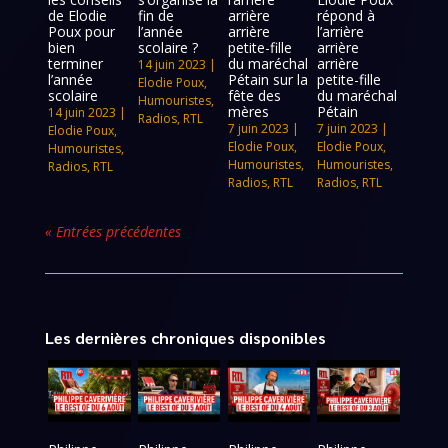
de Elodie
fin de
arrière
répond à
Poux pour
l’année
arrière
l’arrière
bien
scolaire ?
petite-fille
arrière
terminer
du maréchal
arrière
14 juin 2023
|
l’année
Pétain sur la
petite-fille
Elodie Poux
,
scolaire
fête des
du maréchal
Humouristes
,
mères
Pétain
14 juin 2023
|
Radios
,
RTL
7 juin 2023
|
7 juin 2023
|
Elodie Poux
,
Elodie Poux
,
Elodie Poux
,
Humouristes
,
Humouristes
,
Humouristes
,
Radios
,
RTL
Radios
,
RTL
Radios
,
RTL
« Entrées précédentes
Les dernières chroniques disponibles