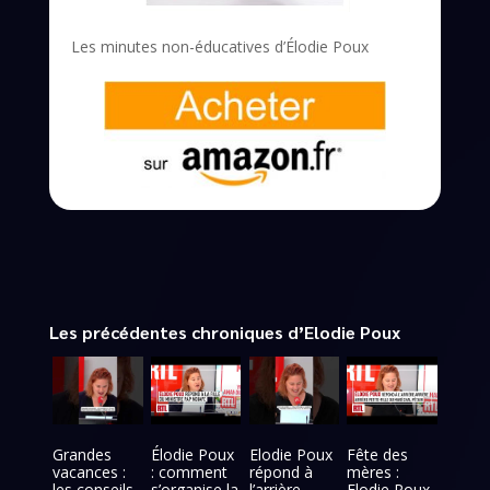
Les minutes non-éducatives d’Élodie Poux
Les précédentes chroniques d’Elodie Poux
Grandes
Élodie Poux
Elodie Poux
Fête des
vacances :
: comment
répond à
mères :
les conseils
s’organise la
l’arrière
Elodie Poux