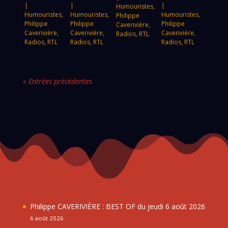
|
|
|
Humouristes
,
Humouristes
,
Humouristes
,
Humouristes
,
Philippe
Philippe
Philippe
Philippe
Caverivière
,
Caverivière
,
Caverivière
,
Caverivière
,
Radios
,
RTL
Radios
,
RTL
Radios
,
RTL
Radios
,
RTL
« Entrées précédentes
Philippe CAVERIVIÈRE : BEST OF du jeudi 6 août 2026
6 août 2026