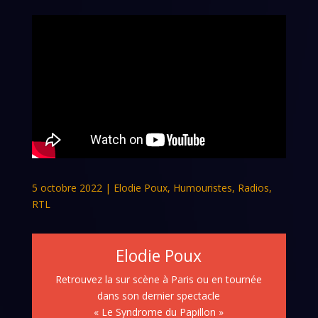
5 octobre 2022
|
Elodie Poux
,
Humouristes
,
Radios
,
RTL
Elodie Poux
Retrouvez la sur scène à Paris ou en tournée
dans son dernier spectacle
« Le Syndrome du Papillon »