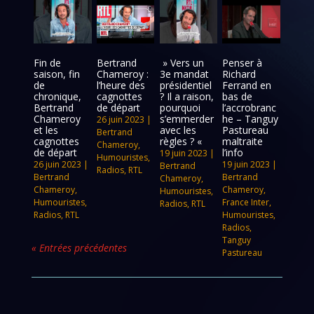
Fin de
Bertrand
» Vers un
Penser à
saison, fin
Chameroy :
3e mandat
Richard
de
l’heure des
présidentiel
Ferrand en
chronique,
cagnottes
? Il a raison,
bas de
Bertrand
de départ
pourquoi
l’accrobranc
Chameroy
s’emmerder
he – Tanguy
26 juin 2023
|
et les
avec les
Pastureau
Bertrand
cagnottes
règles ? «
maltraite
Chameroy
,
de départ
l’info
19 juin 2023
|
Humouristes
,
26 juin 2023
|
19 juin 2023
|
Bertrand
Radios
,
RTL
Bertrand
Bertrand
Chameroy
,
Chameroy
,
Chameroy
,
Humouristes
,
Humouristes
,
France Inter
,
Radios
,
RTL
Radios
,
RTL
Humouristes
,
Radios
,
Tanguy
« Entrées précédentes
Pastureau