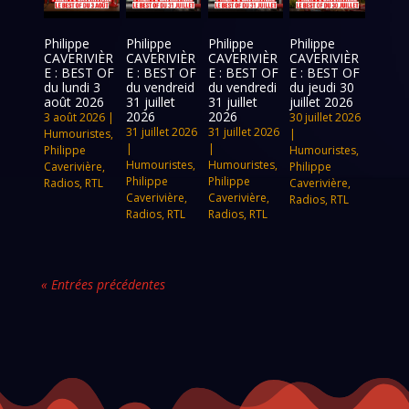
Philippe
Philippe
Philippe
Philippe
CAVERIVIÈR
CAVERIVIÈR
CAVERIVIÈR
CAVERIVIÈR
E : BEST OF
E : BEST OF
E : BEST OF
E : BEST OF
du lundi 3
du vendreid
du vendredi
du jeudi 30
août 2026
31 juillet
31 juillet
juillet 2026
2026
2026
3 août 2026
|
30 juillet 2026
31 juillet 2026
31 juillet 2026
Humouristes
,
|
|
|
Philippe
Humouristes
,
Humouristes
,
Humouristes
,
Caverivière
,
Philippe
Philippe
Philippe
Radios
,
RTL
Caverivière
,
Caverivière
,
Caverivière
,
Radios
,
RTL
Radios
,
RTL
Radios
,
RTL
« Entrées précédentes