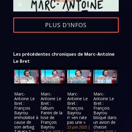
PLUS D'INFOS
Les précédentes chroniques de Marc-Antoine
Le Bret
Marc-
Marc-
Marc-
Marc-
Antoine Le
Antoine Le
Antoine Le
Antoine Le
Bret :
Bret :
Bret :
Bret :
François
l’album
François
François
Bayrou
Panini de la
Bayrou
Bayrou
immobilisé à
lose de
n’ »en rate
bloqué dans
cause de
François
pas une »
un avion de
son airbag
Bayrou
chasse
23 juin 2025
|
Takata ?
25 juin 2025
|
19 juin 2025
|