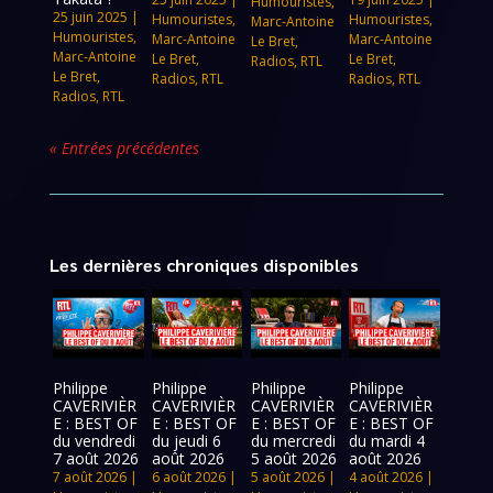
Humouristes
,
25 juin 2025
|
Humouristes
,
Humouristes
,
Marc-Antoine
Humouristes
,
Marc-Antoine
Marc-Antoine
Le Bret
,
Marc-Antoine
Le Bret
,
Le Bret
,
Radios
,
RTL
Le Bret
,
Radios
,
RTL
Radios
,
RTL
Radios
,
RTL
« Entrées précédentes
Les dernières chroniques disponibles
Philippe
Philippe
Philippe
Philippe
CAVERIVIÈR
CAVERIVIÈR
CAVERIVIÈR
CAVERIVIÈR
E : BEST OF
E : BEST OF
E : BEST OF
E : BEST OF
du vendredi
du jeudi 6
du mercredi
du mardi 4
7 août 2026
août 2026
5 août 2026
août 2026
7 août 2026
|
6 août 2026
|
5 août 2026
|
4 août 2026
|