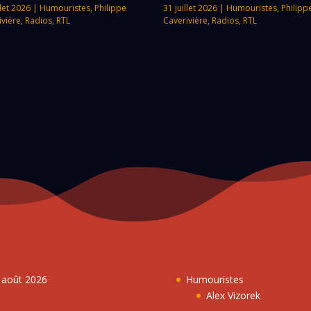
llet 2026
|
Humouristes
,
Philippe
31 juillet 2026
|
Humouristes
,
Philipp
ivière
,
Radios
,
RTL
Caverivière
,
Radios
,
RTL
7 août 2026
Humouristes
Alex Vizorek