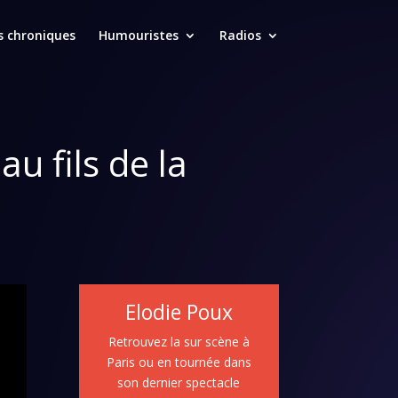
s chroniques
Humouristes
Radios
u fils de la
s
Elodie Poux
Retrouvez la sur scène à
Paris ou en tournée dans
son dernier spectacle