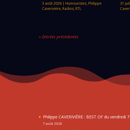
3 août 2026
|
Humouristes
,
Philippe
31 jui
Caverivière
,
Radios
,
RTL
Caver
« Entrées précédentes
Philippe CAVERIVIÈRE : BEST OF du vendredi 
7 août 2026