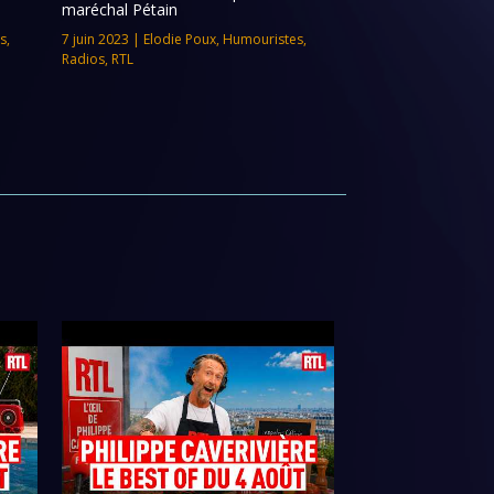
maréchal Pétain
s
,
7 juin 2023
|
Elodie Poux
,
Humouristes
,
Radios
,
RTL