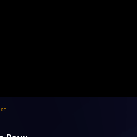
,
RTL
ie Poux