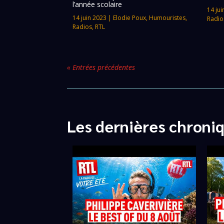
l’année scolaire
14 jui
14 juin 2023
|
Elodie Poux
,
Humouristes
,
Radio
Radios
,
RTL
« Entrées précédentes
Les dernières chroni