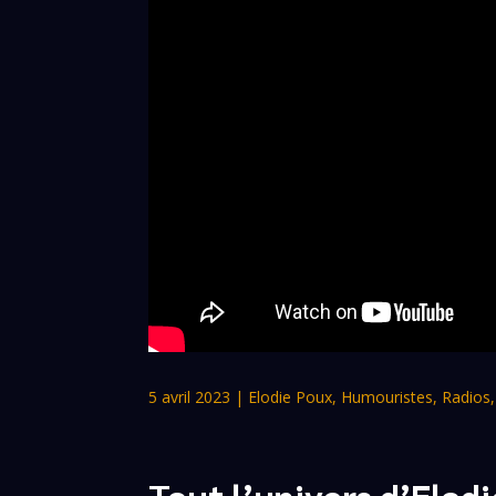
5 avril 2023
|
Elodie Poux
,
Humouristes
,
Radios
Tout l’univers d’Elod