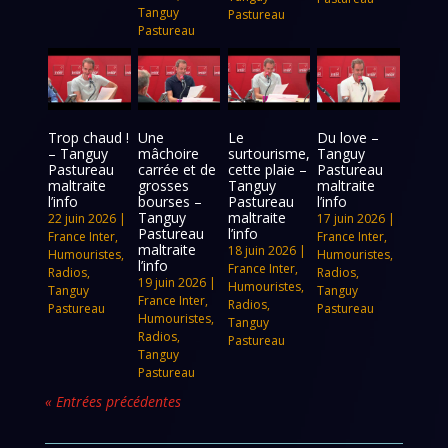
Tanguy
Pastureau
Pastureau
Trop chaud !
Une
Le
Du love –
– Tanguy
mâchoire
surtourisme,
Tanguy
Pastureau
carrée et de
cette plaie –
Pastureau
maltraite
grosses
Tanguy
maltraite
l’info
bourses –
Pastureau
l’info
Tanguy
maltraite
22 juin 2026
|
17 juin 2026
|
Pastureau
l’info
France Inter
,
France Inter
,
maltraite
18 juin 2026
|
Humouristes
,
Humouristes
,
l’info
France Inter
,
Radios
,
Radios
,
19 juin 2026
|
Humouristes
,
Tanguy
Tanguy
France Inter
,
Radios
,
Pastureau
Pastureau
Humouristes
,
Tanguy
Radios
,
Pastureau
Tanguy
Pastureau
« Entrées précédentes