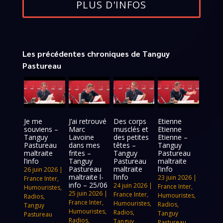
PLUS D'INFOS
Les précédentes chroniques de Tanguy
Pastureau
Je me
J’ai retrouvé
Des corps
Etienne
souviens –
Marc
musclés et
Etienne
Tanguy
Lavoine
des petites
Etienne –
Pastureau
dans mes
têtes –
Tanguy
maltraite
frites –
Tanguy
Pastureau
l’info
Tanguy
Pastureau
maltraite
Pastureau
maltraite
l’info
26 juin 2026
|
maltraite l-
l’info
23 juin 2026
|
France Inter
,
info – 25/06
24 juin 2026
|
France Inter
,
Humouristes
,
25 juin 2026
|
France Inter
,
Humouristes
,
Radios
,
France Inter
,
Humouristes
,
Radios
,
Tanguy
Humouristes
,
Radios
,
Tanguy
Pastureau
Radios
,
Tanguy
Pastureau