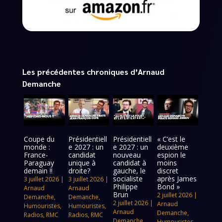
Les précédentes chroniques d’Arnaud
Demanche
Coupe du
Présidentiell
Présidentiell
« C’est le
monde :
e 2027 : un
e 2027 : un
deuxième
France-
candidat
nouveau
espion le
Paraguay
unique à
candidat à
moins
demain !!
droite?
gauche, le
discret
socialiste
après James
3 juillet 2026
|
3 juillet 2026
|
Philippe
Bond »
Arnaud
Arnaud
Brun
2 juillet 2026
|
Demanche
,
Demanche
,
2 juillet 2026
|
Arnaud
Humouristes
,
Humouristes
,
Arnaud
Demanche
,
Radios
,
RMC
Radios
,
RMC
Demanche
,
Humouristes
,