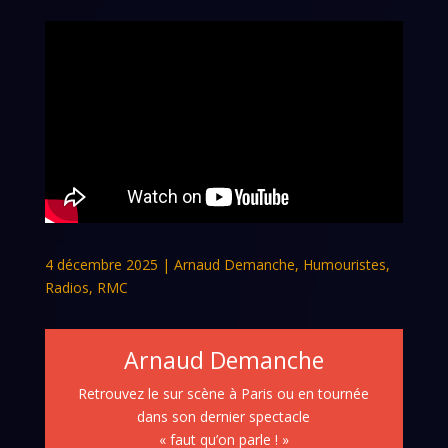
4 décembre 2025
|
Arnaud Demanche
,
Humouristes
,
Radios
,
RMC
Arnaud Demanche
Retrouvez le sur scène à Paris ou en tournée
dans son dernier spectacle
« faut qu’on parle ! »