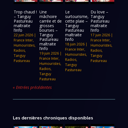
Trop chaud !
Une
Le
Du love –
– Tanguy
mâchoire
surtourisme,
Tanguy
Pastureau
carrée et de
cette plaie –
Pastureau
maltraite
grosses
Tanguy
maltraite
l’info
bourses –
Pastureau
l’info
Tanguy
maltraite
22 juin 2026
|
17 juin 2026
|
Pastureau
l’info
France Inter
,
France Inter
,
maltraite
18 juin 2026
|
Humouristes
,
Humouristes
,
l’info
France Inter
,
Radios
,
Radios
,
19 juin 2026
|
Humouristes
,
Tanguy
Tanguy
France Inter
,
Radios
,
Pastureau
Pastureau
Humouristes
,
Tanguy
Radios
,
Pastureau
Tanguy
Pastureau
« Entrées précédentes
Les dernières chroniques disponibles