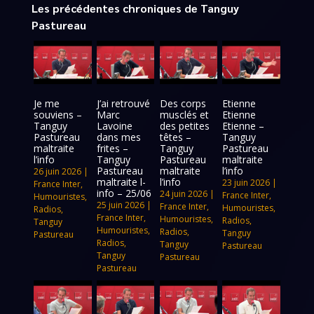
Les précédentes chroniques de Tanguy
Pastureau
Je me
J’ai retrouvé
Des corps
Etienne
souviens –
Marc
musclés et
Etienne
Tanguy
Lavoine
des petites
Etienne –
Pastureau
dans mes
têtes –
Tanguy
maltraite
frites –
Tanguy
Pastureau
l’info
Tanguy
Pastureau
maltraite
Pastureau
maltraite
l’info
26 juin 2026
|
maltraite l-
l’info
23 juin 2026
|
France Inter
,
info – 25/06
24 juin 2026
|
France Inter
,
Humouristes
,
25 juin 2026
|
France Inter
,
Humouristes
,
Radios
,
France Inter
,
Humouristes
,
Radios
,
Tanguy
Humouristes
,
Radios
,
Tanguy
Pastureau
Radios
,
Tanguy
Pastureau
Tanguy
Pastureau
Pastureau