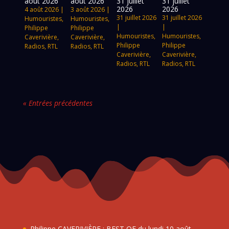
août 2026
août 2026
31 juillet
31 juillet
2026
2026
4 août 2026
|
3 août 2026
|
31 juillet 2026
31 juillet 2026
Humouristes
,
Humouristes
,
|
|
Philippe
Philippe
Humouristes
,
Humouristes
,
Caverivière
,
Caverivière
,
Philippe
Philippe
Radios
,
RTL
Radios
,
RTL
Caverivière
,
Caverivière
,
Radios
,
RTL
Radios
,
RTL
« Entrées précédentes
Philippe CAVERIVIÈRE : BEST OF du lundi 10 août