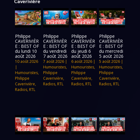
Caverivière
Philippe
Philippe
Philippe
Philippe
CAVERIVIÈR
CAVERIVIÈR
CAVERIVIÈR
CAVERIVIÈR
E : BEST OF
E : BEST OF
E : BEST OF
E : BEST OF
du lundi 10
du vendredi
du jeudi 6
du mercredi
août 2026
7 août 2026
août 2026
5 août 2026
10 août 2026
7 août 2026
|
6 août 2026
|
5 août 2026
|
|
Humouristes
,
Humouristes
,
Humouristes
,
Humouristes
,
Philippe
Philippe
Philippe
Philippe
Caverivière
,
Caverivière
,
Caverivière
,
Caverivière
,
Radios
,
RTL
Radios
,
RTL
Radios
,
RTL
Radios
,
RTL