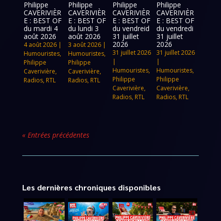
Philippe
Philippe
Philippe
Philippe
CAVERIVIÈR
CAVERIVIÈR
CAVERIVIÈR
CAVERIVIÈR
E : BEST OF
E : BEST OF
E : BEST OF
E : BEST OF
du mardi 4
du lundi 3
du vendreid
du vendredi
août 2026
août 2026
31 juillet
31 juillet
2026
2026
4 août 2026
|
3 août 2026
|
31 juillet 2026
31 juillet 2026
Humouristes
,
Humouristes
,
|
|
Philippe
Philippe
Humouristes
,
Humouristes
,
Caverivière
,
Caverivière
,
Philippe
Philippe
Radios
,
RTL
Radios
,
RTL
Caverivière
,
Caverivière
,
Radios
,
RTL
Radios
,
RTL
« Entrées précédentes
Les dernières chroniques disponibles