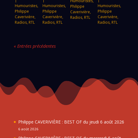
|
|
|
Humouristes
,
Humouristes
,
Humouristes
,
Humouristes
,
Philippe
Philippe
Philippe
Philippe
Caverivière
,
Caverivière
,
Caverivière
,
Caverivière
,
Radios
,
RTL
Radios
,
RTL
Radios
,
RTL
Radios
,
RTL
« Entrées précédentes
Philippe CAVERIVIÈRE : BEST OF du jeudi 6 août 2026
6 août 2026