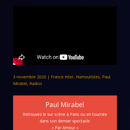
3 novembre 2020
|
France Inter
,
Humouristes
,
Paul
Mirabel
,
Radios
Paul Mirabel
Retrouvez le sur scène à Paris ou en tournée
dans son dernier spectacle
« Par Amour »