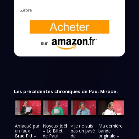
Zèbre
Les précédentes chroniques de Paul Mirabel
Arnaqué par
Noyeux Joël
« Je ne suis
Ma dernière
un faux
– Le Billet
pas un pavé
bande
Brad Pitt –
de Paul
de
originale –