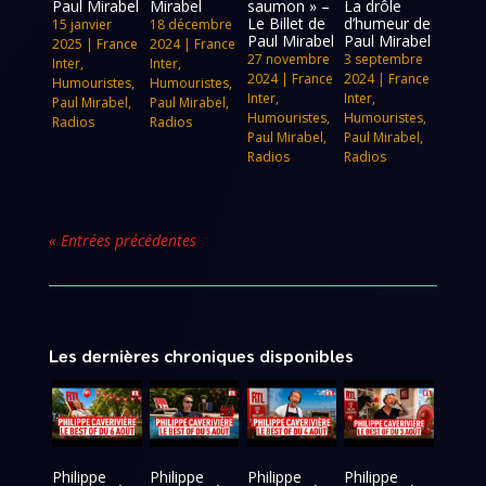
Paul Mirabel
Mirabel
saumon » –
La drôle
Le Billet de
d’humeur de
15 janvier
18 décembre
Paul Mirabel
Paul Mirabel
2025
|
France
2024
|
France
27 novembre
3 septembre
Inter
,
Inter
,
2024
|
France
2024
|
France
Humouristes
,
Humouristes
,
Inter
,
Inter
,
Paul Mirabel
,
Paul Mirabel
,
Humouristes
,
Humouristes
,
Radios
Radios
Paul Mirabel
,
Paul Mirabel
,
Radios
Radios
« Entrées précédentes
Les dernières chroniques disponibles
Philippe
Philippe
Philippe
Philippe