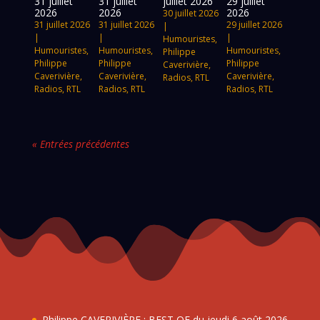
31 juillet
31 juillet
juillet 2026
29 juillet
2026
2026
2026
30 juillet 2026
31 juillet 2026
31 juillet 2026
29 juillet 2026
|
|
|
|
Humouristes
,
Humouristes
,
Humouristes
,
Humouristes
,
Philippe
Philippe
Philippe
Philippe
Caverivière
,
Caverivière
,
Caverivière
,
Caverivière
,
Radios
,
RTL
Radios
,
RTL
Radios
,
RTL
Radios
,
RTL
« Entrées précédentes
Philippe CAVERIVIÈRE : BEST OF du jeudi 6 août 2026