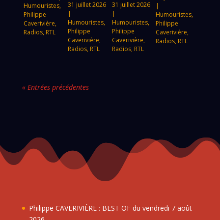
31 juillet 2026
31 juillet 2026
Humouristes
,
|
|
|
Philippe
Humouristes
,
Humouristes
,
Humouristes
,
Caverivière
,
Philippe
Philippe
Philippe
Radios
,
RTL
Caverivière
,
Caverivière
,
Caverivière
,
Radios
,
RTL
Radios
,
RTL
Radios
,
RTL
« Entrées précédentes
Philippe CAVERIVIÈRE : BEST OF du vendredi 7 août
2026