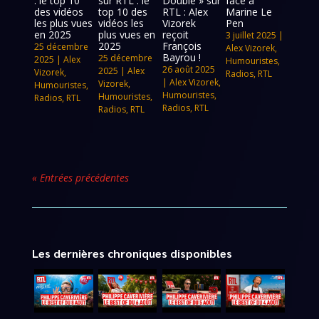
: le top 10
sur RTL : le
Double » sur
face à
des vidéos
top 10 des
RTL : Alex
Marine Le
les plus vues
vidéos les
Vizorek
Pen
en 2025
plus vues en
reçoit
3 juillet 2025
|
2025
François
25 décembre
Alex Vizorek
,
Bayrou !
25 décembre
2025
|
Alex
Humouristes
,
26 août 2025
2025
|
Alex
Vizorek
,
Radios
,
RTL
|
Alex Vizorek
,
Vizorek
,
Humouristes
,
Humouristes
,
Humouristes
,
Radios
,
RTL
Radios
,
RTL
Radios
,
RTL
« Entrées précédentes
Les dernières chroniques disponibles