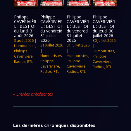
Philippe
Philippe
Philippe
Philippe
CAVERIVIÈR
CAVERIVIÈR
CAVERIVIÈR
CAVERIVIÈR
E : BEST OF
E : BEST OF
E : BEST OF
E : BEST OF
du lundi 3
du vendreid
du vendredi
du jeudi 30
août 2026
31 juillet
31 juillet
juillet 2026
2026
2026
3 août 2026
|
30 juillet 2026
31 juillet 2026
31 juillet 2026
Humouristes
,
|
|
|
Philippe
Humouristes
,
Humouristes
,
Humouristes
,
Caverivière
,
Philippe
Philippe
Philippe
Radios
,
RTL
Caverivière
,
Caverivière
,
Caverivière
,
Radios
,
RTL
Radios
,
RTL
Radios
,
RTL
« Entrées précédentes
Les dernières chroniques disponibles