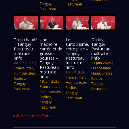
Tanguy
Pastureau
Pastureau
Trop chaud !
Une
Le
Du love –
– Tanguy
mâchoire
surtourisme,
Tanguy
Pastureau
carrée et de
cette plaie –
Pastureau
maltraite
grosses
Tanguy
maltraite
l’info
bourses –
Pastureau
l’info
Tanguy
maltraite
22 juin 2026
|
17 juin 2026
|
Pastureau
l’info
France Inter
,
France Inter
,
maltraite
18 juin 2026
|
Humouristes
,
Humouristes
,
l’info
France Inter
,
Radios
,
Radios
,
19 juin 2026
|
Humouristes
,
Tanguy
Tanguy
France Inter
,
Radios
,
Pastureau
Pastureau
Humouristes
,
Tanguy
Radios
,
Pastureau
Tanguy
Pastureau
« Entrées précédentes