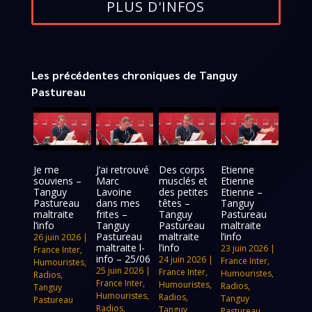
PLUS D'INFOS
Les précédentes chroniques de Tanguy
Pastureau
Je me
J’ai retrouvé
Des corps
Etienne
souviens –
Marc
musclés et
Etienne
Tanguy
Lavoine
des petites
Etienne –
Pastureau
dans mes
têtes –
Tanguy
maltraite
frites –
Tanguy
Pastureau
l’info
Tanguy
Pastureau
maltraite
Pastureau
maltraite
l’info
26 juin 2026
|
maltraite l-
l’info
23 juin 2026
|
France Inter
,
info – 25/06
24 juin 2026
|
France Inter
,
Humouristes
,
25 juin 2026
|
France Inter
,
Humouristes
,
Radios
,
France Inter
,
Humouristes
,
Radios
,
Tanguy
Humouristes
,
Radios
,
Tanguy
Pastureau
Radios
,
Tanguy
Pastureau