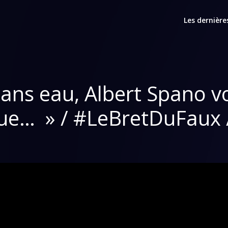
Les dernière
ans eau, Albert Spano v
que… » / #LeBretDuFaux 