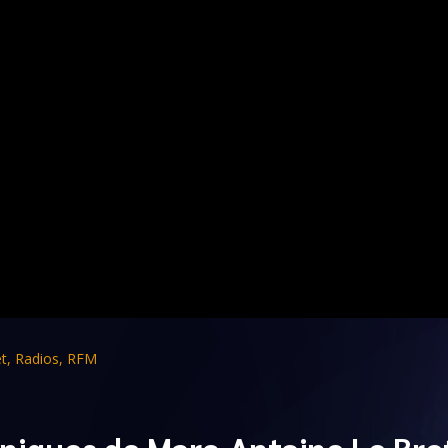
et
,
Radios
,
RFM
niques de Marc-Antoine Le Bre