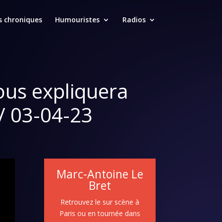
s chroniques
Humouristes
Radios
ous expliquera
/ 03-04-23
Marc-Antoine Le
Bret
Retrouvez le sur scène à
Paris ou en tournée dans