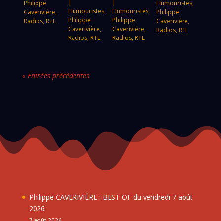
|
|
Philippe
Humouristes
,
Humouristes
,
Humouristes
,
Caverivière
,
Philippe
Philippe
Philippe
Radios
,
RTL
Caverivière
,
Caverivière
,
Caverivière
,
Radios
,
RTL
Radios
,
RTL
Radios
,
RTL
« Entrées précédentes
Philippe CAVERIVIÈRE : BEST OF du vendredi 7 août
2026
7 août 2026