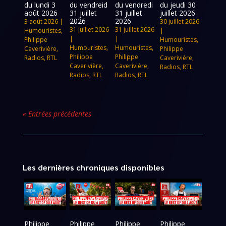
du lundi 3
du vendreid
du vendredi
du jeudi 30
août 2026
31 juillet
31 juillet
juillet 2026
2026
2026
3 août 2026
|
30 juillet 2026
31 juillet 2026
31 juillet 2026
Humouristes
,
|
|
|
Philippe
Humouristes
,
Humouristes
,
Humouristes
,
Caverivière
,
Philippe
Philippe
Philippe
Radios
,
RTL
Caverivière
,
Caverivière
,
Caverivière
,
Radios
,
RTL
Radios
,
RTL
Radios
,
RTL
« Entrées précédentes
Les dernières chroniques disponibles
Philippe
Philippe
Philippe
Philippe