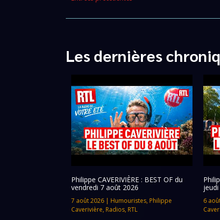
Les dernières chroni
Philippe CAVERIVIÈRE : BEST OF du
Phil
vendredi 7 août 2026
jeudi
7 août 2026
|
Humouristes
,
Philippe
6 aoû
Caverivière
,
Radios
,
RTL
Caver