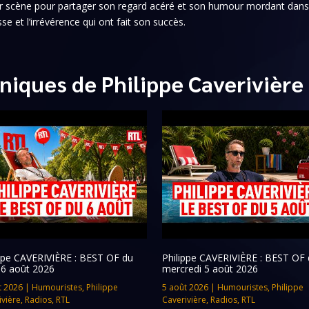
 sur scène pour partager son regard acéré et son humour mordant dan
sse et l’irrévérence qui ont fait son succès.
niques de Philippe Caverivière
ippe CAVERIVIÈRE : BEST OF du
Philippe CAVERIVIÈRE : BEST OF 
 6 août 2026
mercredi 5 août 2026
t 2026
|
Humouristes
,
Philippe
5 août 2026
|
Humouristes
,
Philippe
ivière
,
Radios
,
RTL
Caverivière
,
Radios
,
RTL