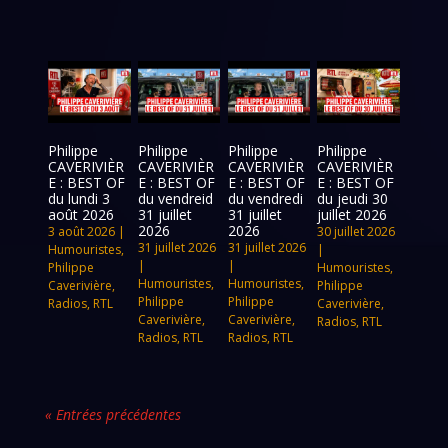
Philippe
Philippe
Philippe
Philippe
CAVERIVIÈR
CAVERIVIÈR
CAVERIVIÈR
CAVERIVIÈR
E : BEST OF
E : BEST OF
E : BEST OF
E : BEST OF
du lundi 3
du vendreid
du vendredi
du jeudi 30
août 2026
31 juillet
31 juillet
juillet 2026
2026
2026
3 août 2026
|
30 juillet 2026
31 juillet 2026
31 juillet 2026
Humouristes
,
|
|
|
Philippe
Humouristes
,
Humouristes
,
Humouristes
,
Caverivière
,
Philippe
Philippe
Philippe
Radios
,
RTL
Caverivière
,
Caverivière
,
Caverivière
,
Radios
,
RTL
Radios
,
RTL
Radios
,
RTL
« Entrées précédentes