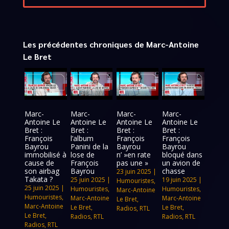
Les précédentes chroniques de Marc-Antoine
Le Bret
Marc-
Marc-
Marc-
Marc-
Antoine Le
Antoine Le
Antoine Le
Antoine Le
Bret :
Bret :
Bret :
Bret :
François
l’album
François
François
Bayrou
Panini de la
Bayrou
Bayrou
immobilisé à
lose de
n’ »en rate
bloqué dans
cause de
François
pas une »
un avion de
son airbag
Bayrou
chasse
23 juin 2025
|
Takata ?
25 juin 2025
|
19 juin 2025
|
Humouristes
,
25 juin 2025
|
Humouristes
,
Humouristes
,
Marc-Antoine
Humouristes
,
Marc-Antoine
Marc-Antoine
Le Bret
,
Marc-Antoine
Le Bret
,
Le Bret
,
Radios
,
RTL
Le Bret
,
Radios
,
RTL
Radios
,
RTL
Radios
,
RTL