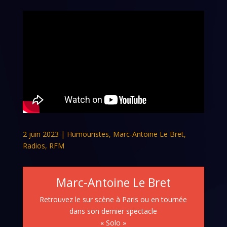
2 juin 2023
|
Humouristes
,
Marc-Antoine Le Bret
,
Radios
,
RFM
Marc-Antoine Le Bret
Retrouvez le sur scène à Paris ou en tournée
dans son dernier spectacle
« Solo »