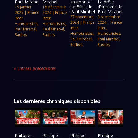
Paul Mirabel
Mirabel
saumon » –
La drôle
Le Billet de
d’humeur de
15 janvier
18 décembre
Paul Mirabel
Paul Mirabel
2025
|
France
2024
|
France
27 novembre
3 septembre
Inter
,
Inter
,
2024
|
France
2024
|
France
Humouristes
,
Humouristes
,
Inter
,
Inter
,
Paul Mirabel
,
Paul Mirabel
,
Humouristes
,
Humouristes
,
Radios
Radios
Paul Mirabel
,
Paul Mirabel
,
Radios
Radios
« Entrées précédentes
Les dernières chroniques disponibles
Philippe
Philippe
Philippe
Philippe