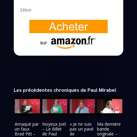
Zèbre
Les précédentes chroniques de Paul Mirabel
Arnaqué par
Noyeux Joël
« Je ne suis
Ma dernière
un faux
– Le Billet
pas un pavé
bande
Brad Pitt –
de Paul
de
originale –