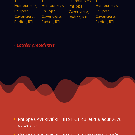
|
|
|
Humouristes
,
Humouristes
,
Humouristes
,
Humouristes
,
Philippe
Philippe
Philippe
Philippe
Caverivière
,
Caverivière
,
Caverivière
,
Caverivière
,
Radios
,
RTL
Radios
,
RTL
Radios
,
RTL
Radios
,
RTL
« Entrées précédentes
Philippe CAVERIVIÈRE : BEST OF du jeudi 6 août 2026
6 août 2026