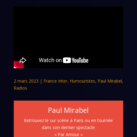
2 mars 2023
|
France Inter
,
Humouristes
,
Paul Mirabel
,
Radios
Paul Mirabel
Retrouvez le sur scène à Paris ou en tournée
dans son dernier spectacle
« Par Amour »