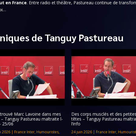
ut en France
. Entre radio et théâtre, Pastureau continue de transfo
eux…
niques de Tanguy Pastureau
retrouvé Marc Lavoine dans mes
Des corps musclés et des petite
s – Tanguy Pastureau maltraite l-
têtes – Tanguy Pastureau maltra
– 25/06
l’info
n 2026
|
France Inter
,
Humouristes
,
24 juin 2026
|
France Inter
,
Humouris