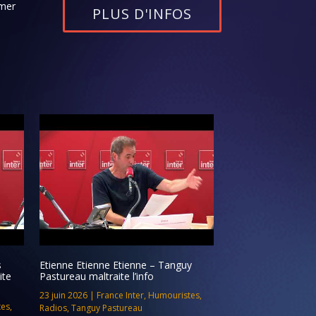
rmer
PLUS D'INFOS
s
Etienne Etienne Etienne – Tanguy
ite
Pastureau maltraite l’info
23 juin 2026
|
France Inter
,
Humouristes
,
tes
,
Radios
,
Tanguy Pastureau