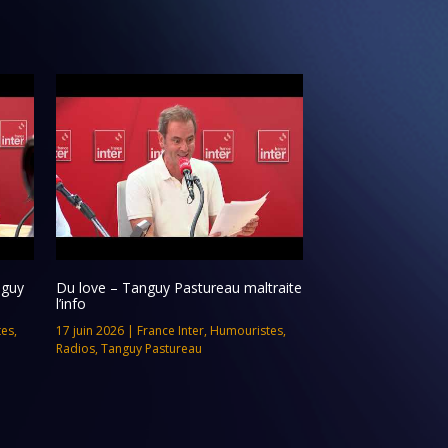
nguy
Du love – Tanguy Pastureau maltraite
l’info
tes
,
17 juin 2026
|
France Inter
,
Humouristes
,
Radios
,
Tanguy Pastureau