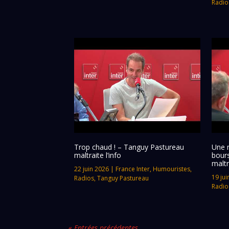
Radio
Trop chaud ! – Tanguy Pastureau
Une 
maltraite l’info
bour
maltr
22 juin 2026
|
France Inter
,
Humouristes
,
19 jui
Radios
,
Tanguy Pastureau
Radio
« Entrées précédentes