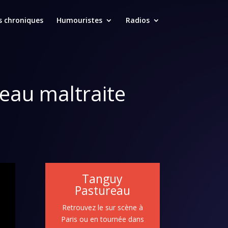
s chroniques
Humouristes
Radios
reau maltraite
Tanguy
Pastureau
Retrouvez le sur scène à
Paris ou en tournée dans