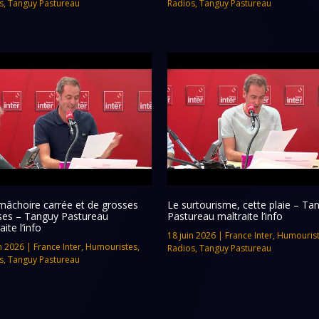
s
,
Tanguy Pastureau
Radios
,
Tanguy Pastureau
mâchoire carrée et de grosses
Le surtourisme, cette plaie – Ta
ses – Tanguy Pastureau
Pastureau maltraite l’info
aite l’info
18 juin 2026
|
France Inter
,
Humouris
n 2026
|
France Inter
,
Humouristes
,
Radios
,
Tanguy Pastureau
s
,
Tanguy Pastureau