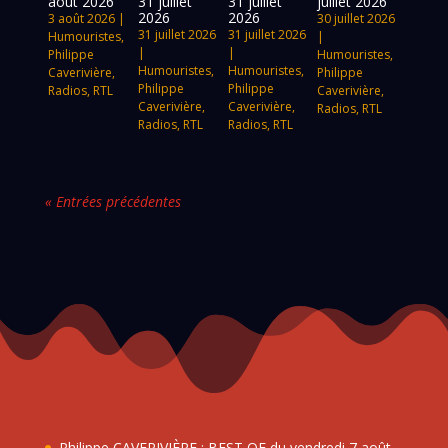
août 2026
31 juillet
31 juillet
juillet 2026
2026
2026
3 août 2026
|
30 juillet 2026
31 juillet 2026
31 juillet 2026
Humouristes
,
|
|
|
Philippe
Humouristes
,
Humouristes
,
Humouristes
,
Caverivière
,
Philippe
Philippe
Philippe
Radios
,
RTL
Caverivière
,
Caverivière
,
Caverivière
,
Radios
,
RTL
Radios
,
RTL
Radios
,
RTL
« Entrées précédentes
Philippe CAVERIVIÈRE : BEST OF du vendredi 7 août