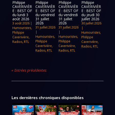
Philippe
Philippe
Philippe
Philippe
CAVERIVIÈR
CAVERIVIÈR
CAVERIVIÈR
CAVERIVIÈR
E : BEST OF
E : BEST OF
E : BEST OF
E : BEST OF
du lundi 3
du vendreid
du vendredi
du jeudi 30
août 2026
31 juillet
31 juillet
juillet 2026
2026
2026
3 août 2026
|
30 juillet 2026
31 juillet 2026
31 juillet 2026
Humouristes
,
|
|
|
Philippe
Humouristes
,
Humouristes
,
Humouristes
,
Caverivière
,
Philippe
Philippe
Philippe
Radios
,
RTL
Caverivière
,
Caverivière
,
Caverivière
,
Radios
,
RTL
Radios
,
RTL
Radios
,
RTL
« Entrées précédentes
Les dernières chroniques disponibles