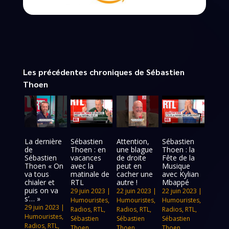
Les précédentes chroniques de Sébastien
Thoen
La dernière
Sébastien
Attention,
Sébastien
de
Thoen : en
une blague
Thoen : la
Sébastien
vacances
de droite
Fête de la
Thoen « On
avec la
peut en
Musique
va tous
matinale de
cacher une
avec Kylian
chialer et
RTL
autre !
Mbappé
puis on va
29 juin 2023
|
22 juin 2023
|
22 juin 2023
|
s’… »
Humouristes
,
Humouristes
,
Humouristes
,
29 juin 2023
|
Radios
,
RTL
,
Radios
,
RTL
,
Radios
,
RTL
,
Humouristes
,
Sébastien
Sébastien
Sébastien
Radios
,
RTL
,
Thoen
Thoen
Thoen