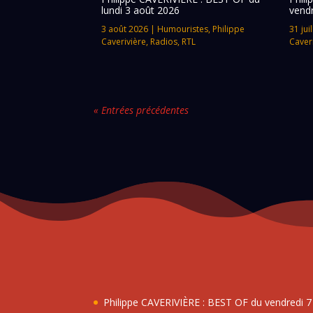
lundi 3 août 2026
vendr
3 août 2026
|
Humouristes
,
Philippe
31 jui
Caverivière
,
Radios
,
RTL
Caver
« Entrées précédentes
Philippe CAVERIVIÈRE : BEST OF du vendredi 