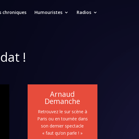
s chroniques
Humouristes
Radios
dat !
Arnaud
Demanche
Retrouvez le sur scène à
Paris ou en tournée dans
son dernier spectacle
« faut qu’on parle ! »