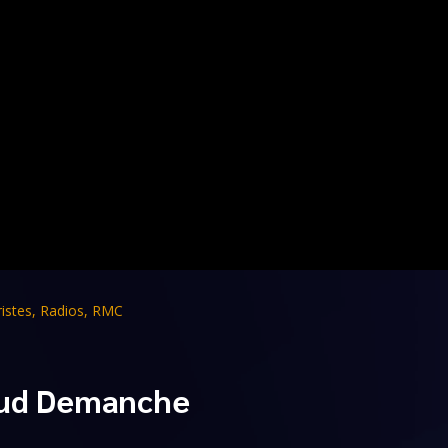
istes
,
Radios
,
RMC
naud Demanche