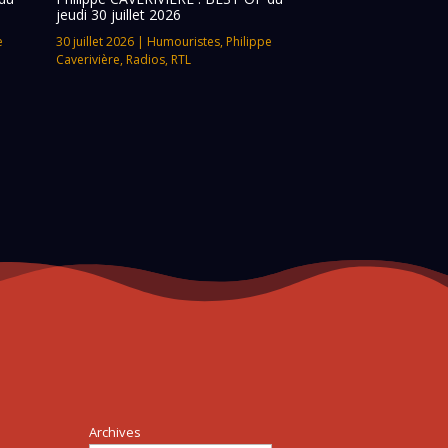
jeudi 30 juillet 2026
e
30 juillet 2026
|
Humouristes
,
Philippe
Caverivière
,
Radios
,
RTL
Archives