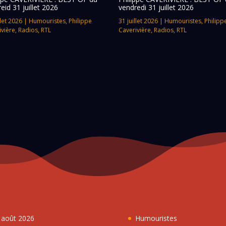
eid 31 juillet 2026
vendredi 31 juillet 2026
llet 2026
|
Humouristes
,
Philippe
31 juillet 2026
|
Humouristes
,
Philipp
ivière
,
Radios
,
RTL
Caverivière
,
Radios
,
RTL
7 août 2026
Humouristes