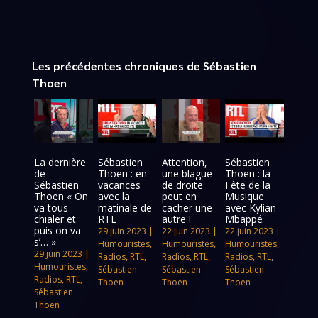
Les précédentes chroniques de Sébastien
Thoen
La dernière
Sébastien
Attention,
Sébastien
de
Thoen : en
une blague
Thoen : la
Sébastien
vacances
de droite
Fête de la
Thoen « On
avec la
peut en
Musique
va tous
matinale de
cacher une
avec Kylian
chialer et
RTL
autre !
Mbappé
puis on va
29 juin 2023
|
22 juin 2023
|
22 juin 2023
|
s’… »
Humouristes
,
Humouristes
,
Humouristes
,
29 juin 2023
|
Radios
,
RTL
,
Radios
,
RTL
,
Radios
,
RTL
,
Humouristes
,
Sébastien
Sébastien
Sébastien
Radios
,
RTL
,
Thoen
Thoen
Thoen
Sébastien
Thoen