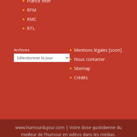
France Inter
RFM
RMC
RTL
Archives
Mentions légales [soon]
Nous contacter
Sitemap
Crédits
www.humourdujour.com | Votre dose quotidienne du
meilleur de l'humour en vidéos dans les médias.