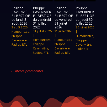
Philippe
Philippe
Philippe
Philippe
CAVERIVIÈR
CAVERIVIÈR
CAVERIVIÈR
CAVERIVIÈR
E : BEST OF
E : BEST OF
E : BEST OF
E : BEST OF
du lundi 3
du vendreid
du vendredi
du jeudi 30
août 2026
31 juillet
31 juillet
juillet 2026
2026
2026
3 août 2026
|
30 juillet 2026
31 juillet 2026
31 juillet 2026
Humouristes
,
|
|
|
Philippe
Humouristes
,
Humouristes
,
Humouristes
,
Caverivière
,
Philippe
Philippe
Philippe
Radios
,
RTL
Caverivière
,
Caverivière
,
Caverivière
,
Radios
,
RTL
Radios
,
RTL
Radios
,
RTL
« Entrées précédentes