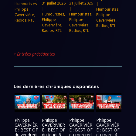
31 juillet 2026
31 juillet 2026
Humouristes
,
|
|
|
Philippe
Humouristes
,
Humouristes
,
Humouristes
,
Caverivière
,
Philippe
Philippe
Philippe
Radios
,
RTL
Caverivière
,
Caverivière
,
Caverivière
,
Radios
,
RTL
Radios
,
RTL
Radios
,
RTL
« Entrées précédentes
Les dernières chroniques disponibles
Philippe
Philippe
Philippe
Philippe
CAVERIVIÈR
CAVERIVIÈR
CAVERIVIÈR
CAVERIVIÈR
E : BEST OF
E : BEST OF
E : BEST OF
E : BEST OF
du vendredi
du jeudi 6
du mercredi
du mardi 4