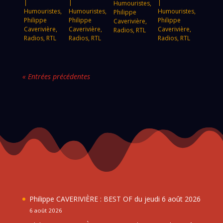
|
|
|
Humouristes
,
Humouristes
,
Humouristes
,
Humouristes
,
Philippe
Philippe
Philippe
Philippe
Caverivière
,
Caverivière
,
Caverivière
,
Caverivière
,
Radios
,
RTL
Radios
,
RTL
Radios
,
RTL
Radios
,
RTL
« Entrées précédentes
Philippe CAVERIVIÈRE : BEST OF du jeudi 6 août 2026
6 août 2026