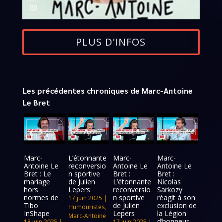
PLUS D'INFOS
Les précédentes chroniques de Marc-Antoine
Le Bret
Marc-
L’étonnante
Marc-
Marc-
Antoine Le
reconversio
Antoine Le
Antoine Le
Bret : Le
n sportive
Bret :
Bret :
mariage
de Julien
L’étonnante
Nicolas
hors
Lepers
reconversio
Sarkozy
normes de
n sportive
réagit à son
17 juin 2025
|
Tibo
de Julien
exclusion de
Humouristes
,
InShape
Lepers
la Légion
Marc-Antoine
d’honneur
18 juin 2025
|
17 juin 2025
|