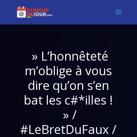
» L’honnêteté
m’oblige à vous
dire qu’on s’en
bat les c#*illes !
» /
#LeBretDuFaux /