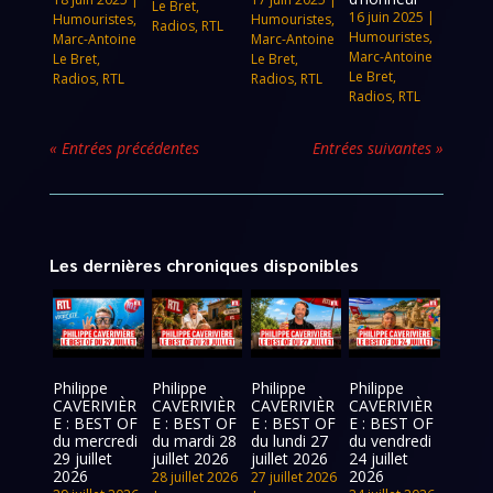
Le Bret
,
16 juin 2025
|
Humouristes
,
Humouristes
,
Radios
,
RTL
Humouristes
,
Marc-Antoine
Marc-Antoine
Marc-Antoine
Le Bret
,
Le Bret
,
Le Bret
,
Radios
,
RTL
Radios
,
RTL
Radios
,
RTL
« Entrées précédentes
Entrées suivantes »
Les dernières chroniques disponibles
Philippe
Philippe
Philippe
Philippe
CAVERIVIÈR
CAVERIVIÈR
CAVERIVIÈR
CAVERIVIÈR
E : BEST OF
E : BEST OF
E : BEST OF
E : BEST OF
du mercredi
du mardi 28
du lundi 27
du vendredi
29 juillet
juillet 2026
juillet 2026
24 juillet
2026
2026
28 juillet 2026
27 juillet 2026