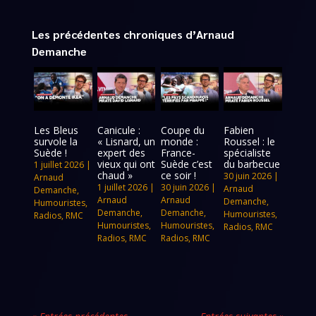
Les précédentes chroniques d’Arnaud
Demanche
Les Bleus
Canicule :
Coupe du
Fabien
survole la
« Lisnard, un
monde :
Roussel : le
Suède !
expert des
France-
spécialiste
vieux qui ont
Suède c’est
du barbecue
1 juillet 2026
|
chaud »
ce soir !
30 juin 2026
|
Arnaud
1 juillet 2026
|
30 juin 2026
|
Arnaud
Demanche
,
Arnaud
Arnaud
Demanche
,
Humouristes
,
Demanche
,
Demanche
,
Humouristes
,
Radios
,
RMC
Humouristes
,
Humouristes
,
Radios
,
RMC
Radios
,
RMC
Radios
,
RMC