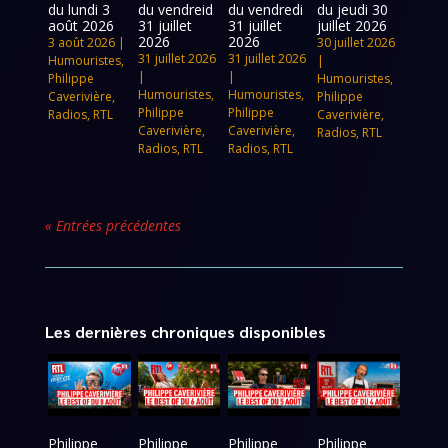
du lundi 3
du vendreid
du vendredi
du jeudi 30
août 2026
31 juillet
31 juillet
juillet 2026
2026
2026
3 août 2026
|
30 juillet 2026
31 juillet 2026
31 juillet 2026
Humouristes
,
|
|
|
Philippe
Humouristes
,
Humouristes
,
Humouristes
,
Caverivière
,
Philippe
Philippe
Philippe
Radios
,
RTL
Caverivière
,
Caverivière
,
Caverivière
,
Radios
,
RTL
Radios
,
RTL
Radios
,
RTL
« Entrées précédentes
Les dernières chroniques disponibles
Philippe
Philippe
Philippe
Philippe