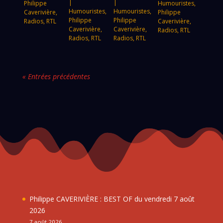
|
|
Philippe
Humouristes
,
Humouristes
,
Humouristes
,
Caverivière
,
Philippe
Philippe
Philippe
Radios
,
RTL
Caverivière
,
Caverivière
,
Caverivière
,
Radios
,
RTL
Radios
,
RTL
Radios
,
RTL
« Entrées précédentes
Philippe CAVERIVIÈRE : BEST OF du vendredi 7 août
2026
7 août 2026