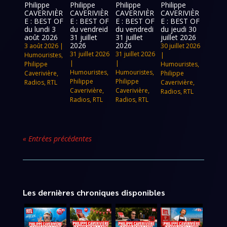
Philippe
Philippe
Philippe
Philippe
CAVERIVIÈR
CAVERIVIÈR
CAVERIVIÈR
CAVERIVIÈR
E : BEST OF
E : BEST OF
E : BEST OF
E : BEST OF
du lundi 3
du vendreid
du vendredi
du jeudi 30
août 2026
31 juillet
31 juillet
juillet 2026
2026
2026
3 août 2026
|
30 juillet 2026
31 juillet 2026
31 juillet 2026
Humouristes
,
|
|
|
Philippe
Humouristes
,
Humouristes
,
Humouristes
,
Caverivière
,
Philippe
Philippe
Philippe
Radios
,
RTL
Caverivière
,
Caverivière
,
Caverivière
,
Radios
,
RTL
Radios
,
RTL
Radios
,
RTL
« Entrées précédentes
Les dernières chroniques disponibles