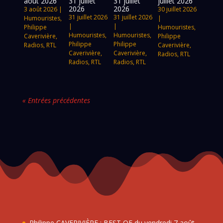
août 2026
31 juillet
31 juillet
juillet 2026
2026
2026
3 août 2026
|
30 juillet 2026
31 juillet 2026
31 juillet 2026
Humouristes
,
|
|
|
Philippe
Humouristes
,
Humouristes
,
Humouristes
,
Caverivière
,
Philippe
Philippe
Philippe
Radios
,
RTL
Caverivière
,
Caverivière
,
Caverivière
,
Radios
,
RTL
Radios
,
RTL
Radios
,
RTL
« Entrées précédentes
Philippe CAVERIVIÈRE : BEST OF du vendredi 7 août