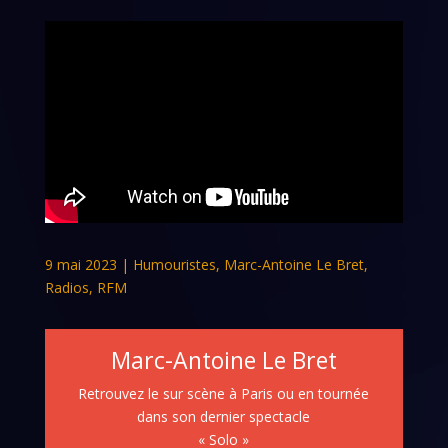
9 mai 2023
|
Humouristes
,
Marc-Antoine Le Bret
,
Radios
,
RFM
Marc-Antoine Le Bret
Retrouvez le sur scène à Paris ou en tournée
dans son dernier spectacle
« Solo »