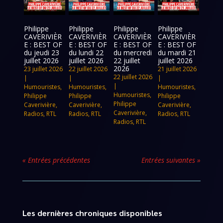
Philippe
Philippe
Philippe
Philippe
CAVERIVIÈR
CAVERIVIÈR
CAVERIVIÈR
CAVERIVIÈR
E : BEST OF
E : BEST OF
E : BEST OF
E : BEST OF
du jeudi 23
du lundi 22
du mercredi
du mardi 21
juillet 2026
juillet 2026
22 juillet
juillet 2026
2026
23 juillet 2026
22 juillet 2026
21 juillet 2026
22 juillet 2026
|
|
|
|
Humouristes
,
Humouristes
,
Humouristes
,
Humouristes
,
Philippe
Philippe
Philippe
Philippe
Caverivière
,
Caverivière
,
Caverivière
,
Caverivière
,
Radios
,
RTL
Radios
,
RTL
Radios
,
RTL
Radios
,
RTL
« Entrées précédentes
Entrées suivantes »
Les dernières chroniques disponibles