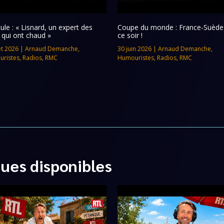
ule : « Lisnard, un expert des
Coupe du monde : France-Suède 
 qui ont chaud »
ce soir !
let 2026
|
Arnaud Demanche
,
30 juin 2026
|
Arnaud Demanche
,
ristes
,
Radios
,
RMC
Humouristes
,
Radios
,
RMC
ques disponibles