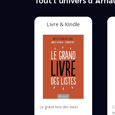
Livre & Kindle
Le grand livre des listes
C
t