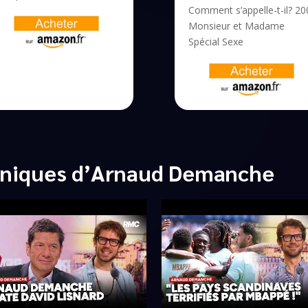
Comment s’appelle-t-il? 20
Monsieur et Madame
Spécial Sexe
oniques d’Arnaud Demanche