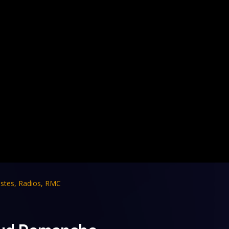
stes
,
Radios
,
RMC
naud Demanche