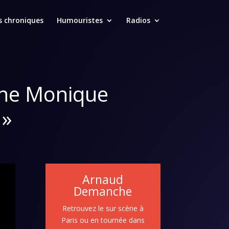
s chroniques
Humouristes
Radios
une Monique
 »
Arnaud
Demanche
Retrouvez le sur scène à
Paris ou en tournée dans