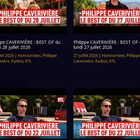
ippe CAVERIVIÈRE : BEST OF du
Philippe CAVERIVIÈRE : BEST OF 
 28 juillet 2026
lundi 27 juillet 2026
llet 2026
|
Humouristes
,
Philippe
27 juillet 2026
|
Humouristes
,
Philipp
ivière
,
Radios
,
RTL
Caverivière
,
Radios
,
RTL