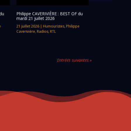
du
Philippe CAVERIVIÈRE : BEST OF du
mardi 21 juillet 2026
e
21 juillet 2026
|
Humouristes
,
Philippe
Caverivière
,
Radios
,
RTL
Entrées suivantes »