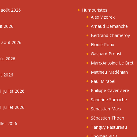
7 août 2026
Humouristes
Alex Vizorek
ût 2026
Arnaud Demanche
Bertrand Chameroy
5 août 2026
Elodie Poux
Gaspard Proust
oût 2026
Marc-Antoine Le Bret
Mathieu Madénian
ût 2026
Paul Mirabel
Philippe Caverivière
 juillet 2026
Sandrine Sarroche
 juillet 2026
Sebastian Marx
Sébastien Thoen
llet 2026
Tanguy Pastureau
Thomas VDB