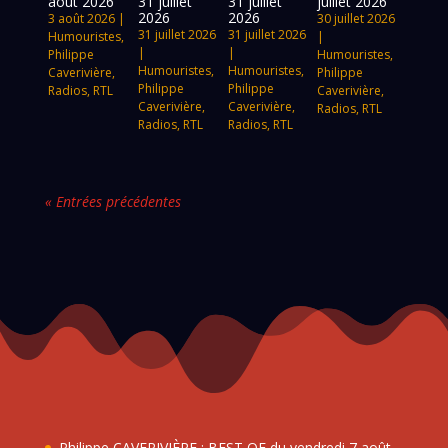
août 2026
31 juillet
31 juillet
juillet 2026
2026
2026
3 août 2026
|
30 juillet 2026
31 juillet 2026
31 juillet 2026
Humouristes
,
|
|
|
Philippe
Humouristes
,
Humouristes
,
Humouristes
,
Caverivière
,
Philippe
Philippe
Philippe
Radios
,
RTL
Caverivière
,
Caverivière
,
Caverivière
,
Radios
,
RTL
Radios
,
RTL
Radios
,
RTL
« Entrées précédentes
Philippe CAVERIVIÈRE : BEST OF du vendredi 7 août