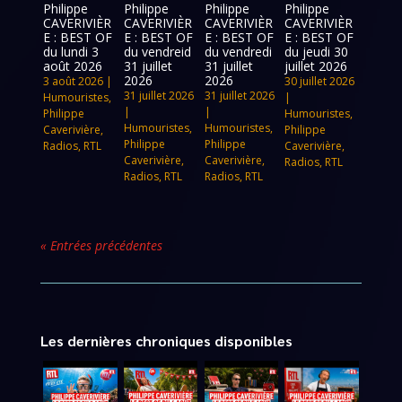
Philippe
Philippe
Philippe
Philippe
CAVERIVIÈR
CAVERIVIÈR
CAVERIVIÈR
CAVERIVIÈR
E : BEST OF
E : BEST OF
E : BEST OF
E : BEST OF
du lundi 3
du vendreid
du vendredi
du jeudi 30
août 2026
31 juillet
31 juillet
juillet 2026
2026
2026
3 août 2026
|
30 juillet 2026
31 juillet 2026
31 juillet 2026
Humouristes
,
|
|
|
Philippe
Humouristes
,
Humouristes
,
Humouristes
,
Caverivière
,
Philippe
Philippe
Philippe
Radios
,
RTL
Caverivière
,
Caverivière
,
Caverivière
,
Radios
,
RTL
Radios
,
RTL
Radios
,
RTL
« Entrées précédentes
Les dernières chroniques disponibles