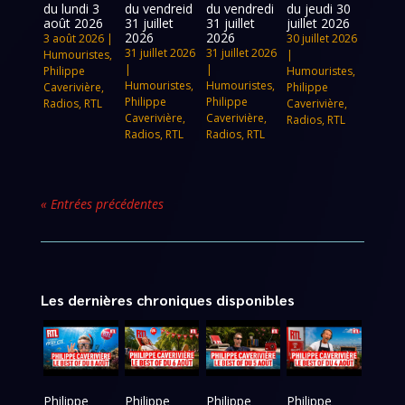
du lundi 3
du vendreid
du vendredi
du jeudi 30
août 2026
31 juillet
31 juillet
juillet 2026
2026
2026
3 août 2026
|
30 juillet 2026
31 juillet 2026
31 juillet 2026
Humouristes
,
|
|
|
Philippe
Humouristes
,
Humouristes
,
Humouristes
,
Caverivière
,
Philippe
Philippe
Philippe
Radios
,
RTL
Caverivière
,
Caverivière
,
Caverivière
,
Radios
,
RTL
Radios
,
RTL
Radios
,
RTL
« Entrées précédentes
Les dernières chroniques disponibles
Philippe
Philippe
Philippe
Philippe