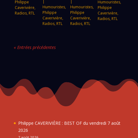
|
|
Philippe
Humouristes
,
Humouristes
,
Humouristes
,
Caverivière
,
Philippe
Philippe
Philippe
Radios
,
RTL
Caverivière
,
Caverivière
,
Caverivière
,
Radios
,
RTL
Radios
,
RTL
Radios
,
RTL
« Entrées précédentes
Philippe CAVERIVIÈRE : BEST OF du vendredi 7 août
2026
7 août 2026